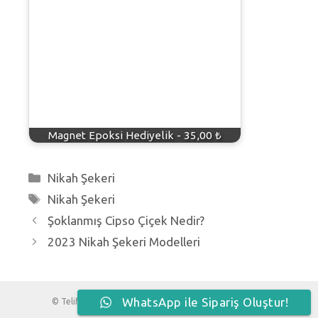
Magnet Epoksi Hediyelik - 35,00 ₺
Kategoriler
Nikah Şekeri
Etiketler
Nikah Şekeri
Şoklanmış Cipso Çiçek Nedir?
2023 Nikah Şekeri Modelleri
WhatsApp ile Sipariş Oluştur!
© Telif Hakkı 2026, Tüm Hakları Saklıdır | Melek Design