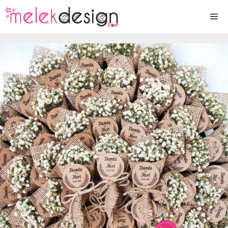
İçeriğe
Me
atla